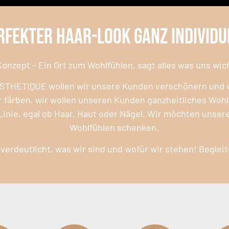
rfekter Haar-Look ganz individu
onzept – Ein Ort zum Wohlfühlen, sagt alles was uns wich
OSTHETIQUE wollen wir unsere Kunden verschönern und v
 färben, wir wollen unseren Kunden ganzheitliches Wohl
 Linie, egal ob Haar, Haut oder Nägel. Wir möchten unse
Wohlfühlen schenken.
verdeutlicht, was wir sind und wofür wir stehen! Begleit