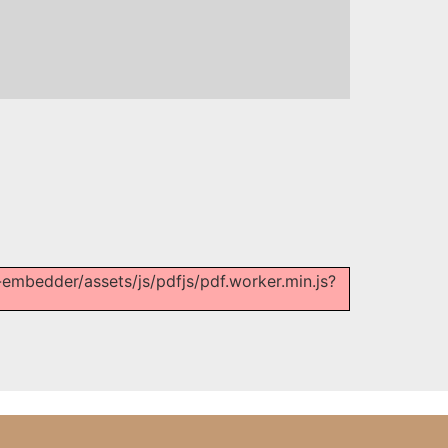
f-embedder/assets/js/pdfjs/pdf.worker.min.js?