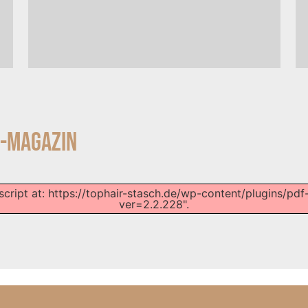
-Magazin
script at: https://tophair-stasch.de/wp-content/plugins/pd
ver=2.2.228".