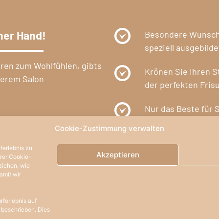
ner Hand!
Besondere Wunschf
speziell ausgebild
uren zum Wohlfühlen, gibts
Krönen Sie Ihren 
serem Salon
der perfekten Frisu
Nur das Beste für 
auf starke Partner
Cookie-Zustimmung verwalten
ferlebnis zu
Akzeptieren
erer Cookie-
ziehen, wie
amit wir
rferlebnis auf
Navigation
Uns
 beschrieben. Dies
Home