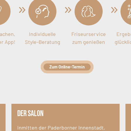
achen,
Individuelle
Friseurservice
Ergebn
er App!
Style-Beratung
zum genießen
glückl
Zum Online-Termin
Der Salon
Inmitten der Paderborner Innenstadt,