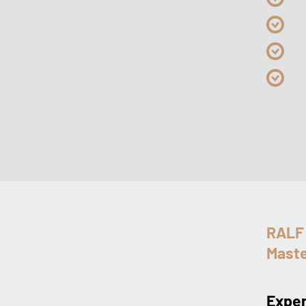
RALF
Maste
Exper