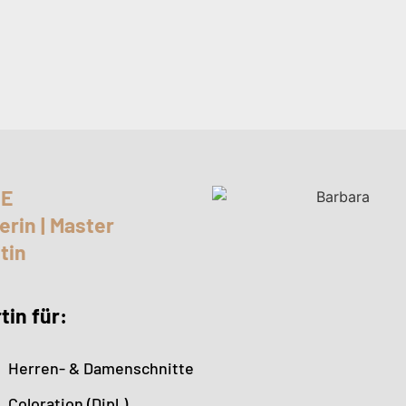
CE
erin | Master
tin
tin für:
Herren- & Damenschnitte
Coloration (Dipl.)