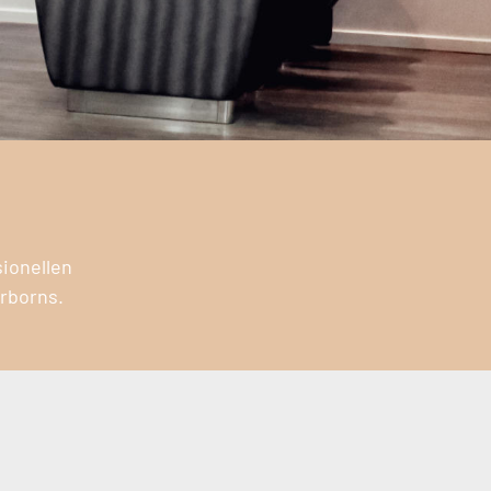
sionellen
erborns.