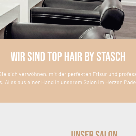
Wir sind Top Hair by Stasch
ie sich verwöhnen, mit der perfekten Frisur und profes
s. Alles aus einer Hand in unserem Salon im Herzen Pad
Unser Salon